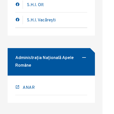
S.H.I. Olt
S.H.I. Vacărești
Administrația Națională Apele
Române
ANAR