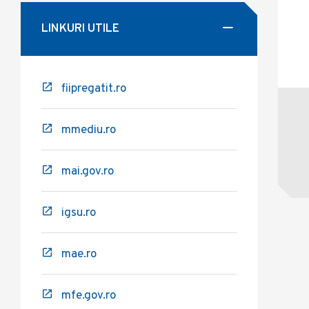
LINKURI UTILE
fiipregatit.ro
mmediu.ro
mai.gov.ro
igsu.ro
mae.ro
mfe.gov.ro