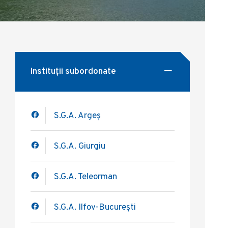
Instituții subordonate
S.G.A. Argeș
S.G.A. Giurgiu
S.G.A. Teleorman
S.G.A. Ilfov-București