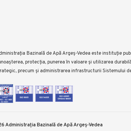
ministrația Bazinală de Apă Argeș-Vedea este instituție publ
noașterea, protecția, punerea în valoare și utilizarea durabi
rategic, precum și administrarea infrastructurii Sistemului d
6 Administrația Bazinală de Apă Argeș-Vedea