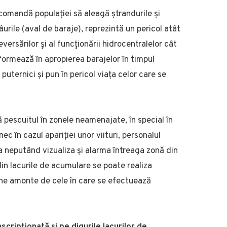
omandă populației să aleagă ștrandurile și
rile (aval de baraje), reprezintă un pericol atât
ersărilor şi al funcţionării hidrocentralelor cât
e formează în apropierea barajelor în timpul
puternici și pun în pericol viața celor care se
ă pescuitul în zonele neamenajate, în special în
ec în cazul apariției unor viituri, personalul
a neputând vizualiza și alarma întreaga zonă din
in lacurile de acumulare se poate realiza
 zone amonte de cele în care se efectuează
scripţionată și pe digurile lacurilor de