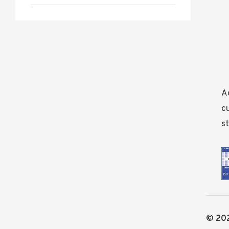
Ad
cu
st
© 202