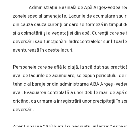
Administrația Bazinală de Apă Argeș-Vedea rec
zonele special amenajate. Lacurile de acumulare sau râu
din cauza cauza curenților care se formeză în timpul dev
și a colmatării şi a vegetaţiei din apă. Curenții care s
deversării sau funcționării hidrocentralelor sunt foarte 
aventurează în aceste lacuri.
Persoanele care se află la plajă, la scăldat sau practic
aval de lacurile de acumulare, se expun pericolului de în
tehnic al barajelor din administrarea ABA Argeș -Vede
aval. Evacuarea controlată a unor debite mari de apă d
oricând, ca urmare a înregistrării unor precipitații în
deversări.
Atenționarea “Scăldatul și pescuitul interzis” este in