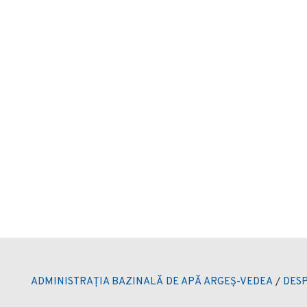
ADMINISTRAȚIA BAZINALĂ DE APĂ ARGEȘ-VEDEA
/
DESP