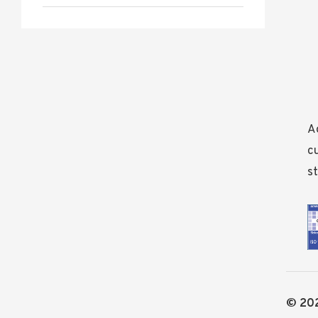
Ad
cu
st
© 202