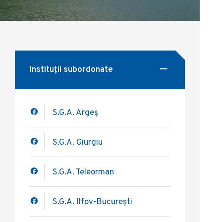
Instituții subordonate
S.G.A. Argeș
S.G.A. Giurgiu
S.G.A. Teleorman
S.G.A. Ilfov-București