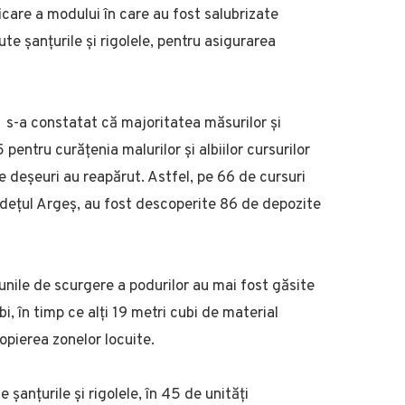
ficare a modului în care au fost salubrizate
ute șanțurile și rigolele, pentru asigurarea
eș s-a constatat că majoritatea măsurilor și
5 pentru curățenia malurilor și albiilor cursurilor
de deșeuri au reapărut. Astfel, pe 66 de cursuri
județul Argeș, au fost descoperite 86 de depozite
cțiunile de scurgere a podurilor au mai fost găsite
, în timp ce alți 19 metri cubi de material
opierea zonelor locuite.
 șanțurile și rigolele, în 45 de unități