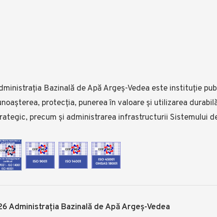
ministrația Bazinală de Apă Argeș-Vedea este instituție publ
noașterea, protecția, punerea în valoare și utilizarea durabi
rategic, precum și administrarea infrastructurii Sistemului d
6 Administrația Bazinală de Apă Argeș-Vedea