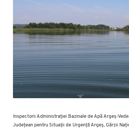
Inspectorii Administrației Bazinale de Apă Argeș-Vede
Județean pentru Situații de Urgență Argeș, Gărzii Na