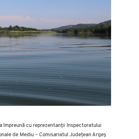
a împreună cu reprezentanții Inspectoratului
ționale de Mediu – Comisariatul Județean Argeș