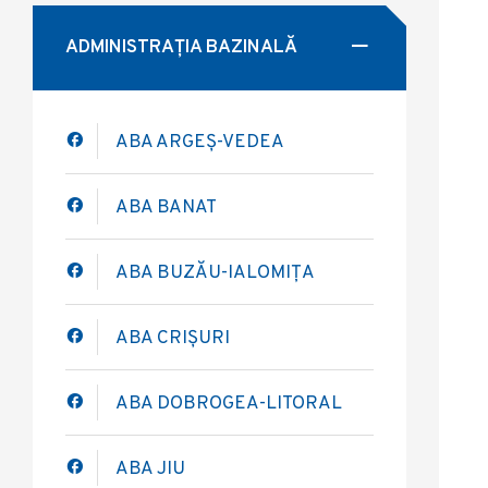
ADMINISTRAȚIA BAZINALĂ
ABA ARGEȘ-VEDEA
ABA BANAT
ABA BUZĂU-IALOMIȚA
ABA CRIȘURI
ABA DOBROGEA-LITORAL
ABA JIU