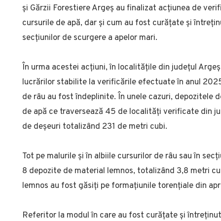
și Gărzii Forestiere Argeș au finalizat acțiunea de veri
cursurile de apă, dar și cum au fost curățate și întrețin
secțiunilor de scurgere a apelor mari.
În urma acestei acțiuni, în localitățile din județul Arg
lucrărilor stabilite la verificările efectuate în anul 202
de râu au fost îndeplinite. În unele cazuri, depozitele 
de apă ce traversează 45 de localități verificate din 
de deșeuri totalizând 231 de metri cubi.
Tot pe malurile și în albiile cursurilor de râu sau în se
8 depozite de material lemnos, totalizând 3,8 metri cubi
lemnos au fost găsiți pe formațiunile torențiale din apr
Referitor la modul în care au fost curățate și întreținute