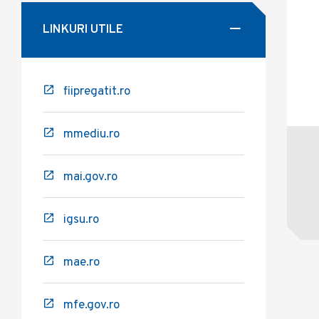
LINKURI UTILE
fiipregatit.ro
mmediu.ro
mai.gov.ro
igsu.ro
mae.ro
mfe.gov.ro