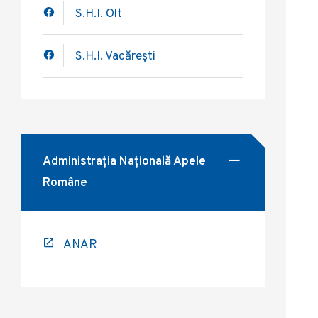
S.H.I. Olt
S.H.I. Vacărești
Administrația Națională Apele
Române
ANAR