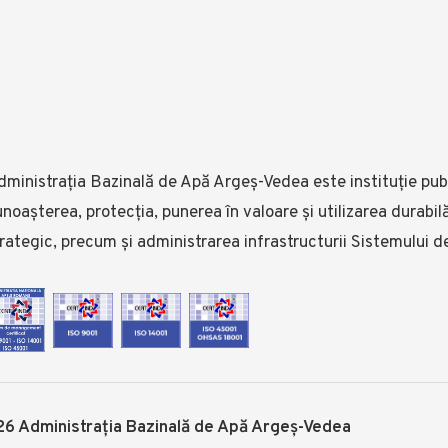
ministrația Bazinală de Apă Argeș-Vedea este instituție publ
noașterea, protecția, punerea în valoare și utilizarea durabi
rategic, precum și administrarea infrastructurii Sistemului d
6 Administrația Bazinală de Apă Argeș-Vedea