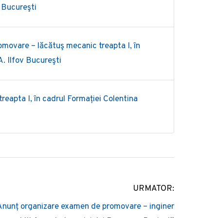
v Bucureşti
omovare – lăcătuş mecanic treapta I, în
. Ilfov Bucureşti
reapta I, în cadrul Formației Colentina
URMATOR:
Anunț organizare examen de promovare – inginer