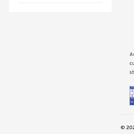
Ad
cu
st
© 202