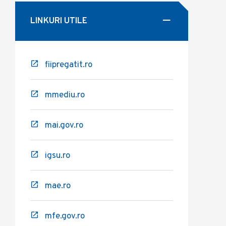
LINKURI UTILE
fiipregatit.ro
mmediu.ro
mai.gov.ro
igsu.ro
mae.ro
mfe.gov.ro