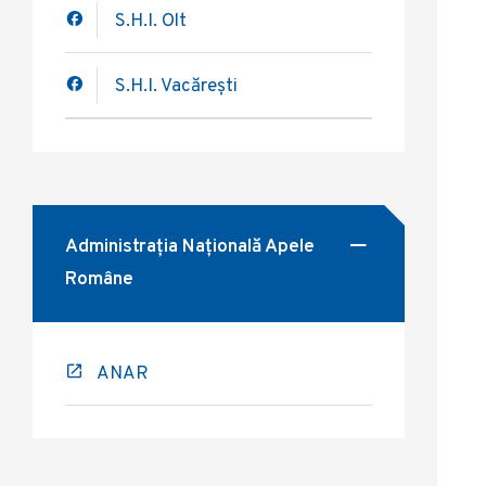
S.H.I. Olt
S.H.I. Vacărești
Administrația Națională Apele
Române
ANAR