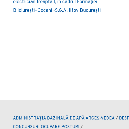
electrician treapta I, în cadrul Formaţiei
Bilciureşti–Cocani -S.G.A. Ilfov Bucureşti
ADMINISTRAȚIA BAZINALĂ DE APĂ ARGEȘ-VEDEA
/
DESP
CONCURSURI OCUPARE POSTURI
/