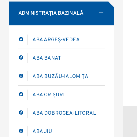
ADMINISTRAȚIA BAZINALĂ
ABA ARGEȘ-VEDEA
ABA BANAT
ABA BUZĂU-IALOMIȚA
ABA CRIȘURI
ABA DOBROGEA-LITORAL
ABA JIU