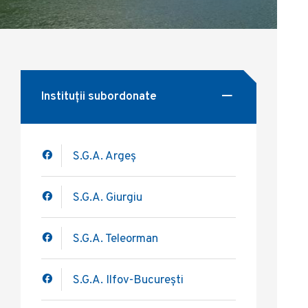
Instituții subordonate
S.G.A. Argeș
S.G.A. Giurgiu
S.G.A. Teleorman
S.G.A. Ilfov-București