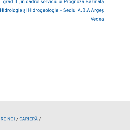
grad III, în cadrul serviciului Prognoza Bazinală
Hidrologie și Hidrogeologie – Sediul A.B.A Argeș
Vedea
RE NOI
/
CARIERĂ
/