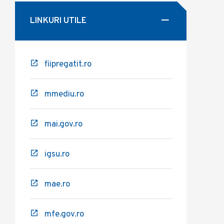
LINKURI UTILE
fiipregatit.ro
mmediu.ro
mai.gov.ro
igsu.ro
mae.ro
mfe.gov.ro