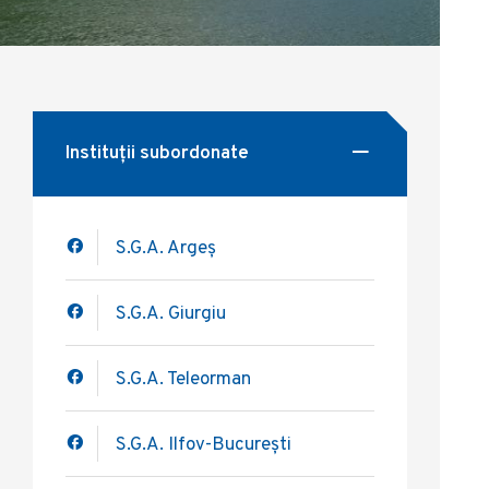
Instituții subordonate
S.G.A. Argeș
S.G.A. Giurgiu
S.G.A. Teleorman
S.G.A. Ilfov-București