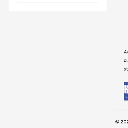
Ad
cu
st
© 202