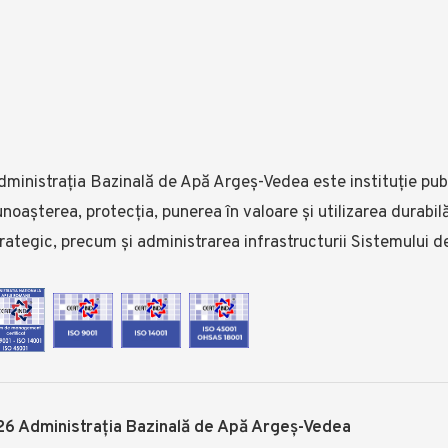
ministrația Bazinală de Apă Argeș-Vedea este instituție publ
noașterea, protecția, punerea în valoare și utilizarea durabi
rategic, precum și administrarea infrastructurii Sistemului d
6 Administrația Bazinală de Apă Argeș-Vedea