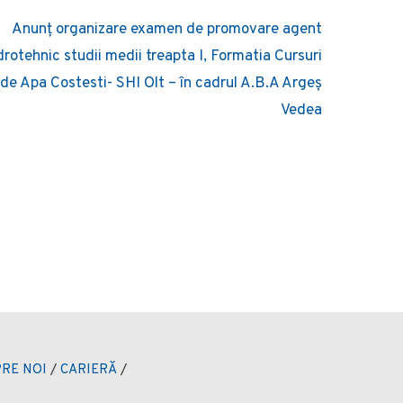
Anunț organizare examen de promovare agent
drotehnic studii medii treapta I, Formatia Cursuri
de Apa Costesti- SHI Olt – în cadrul A.B.A Argeș
Vedea
RE NOI
/
CARIERĂ
/