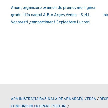
Post
Anunț organizare examen de promovare inginer
navigation
gradul II în cadrul A.B.A Arges Vedea – S.H.I.
hi
Vacaresti ,compartiment Exploatare Lucrari
ADMINISTRAȚIA BAZINALĂ DE APĂ ARGEȘ-VEDEA
/
DESP
CONCURSURI OCUPARE POSTURI
/