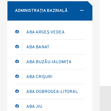
ADMINISTRAȚIA BAZINALĂ
ABA ARGEȘ-VEDEA
ABA BANAT
ABA BUZĂU-IALOMIȚA
ABA CRIȘURI
ABA DOBROGEA-LITORAL
ABA JIU