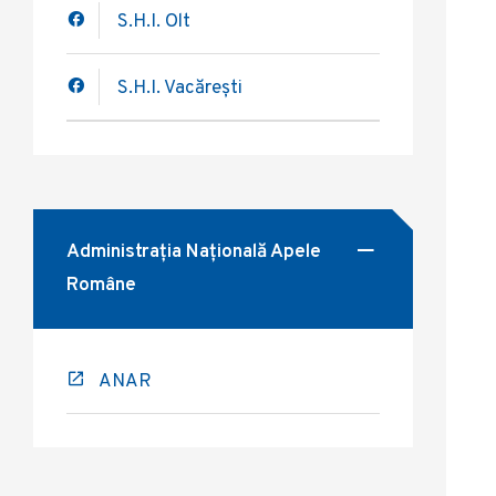
S.H.I. Olt
S.H.I. Vacărești
Administrația Națională Apele
Române
ANAR