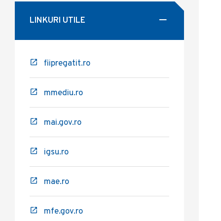
LINKURI UTILE
fiipregatit.ro
mmediu.ro
mai.gov.ro
igsu.ro
mae.ro
mfe.gov.ro