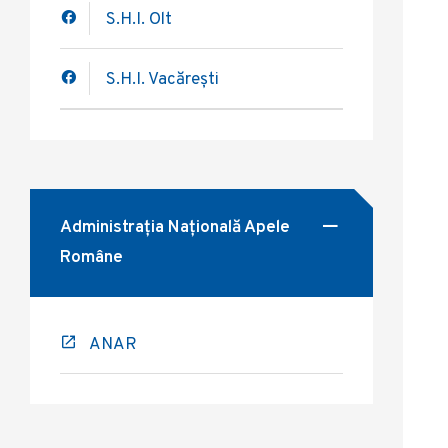
S.H.I. Olt
S.H.I. Vacărești
Administrația Națională Apele
Române
ANAR