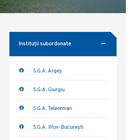
Instituții subordonate
S.G.A. Argeș
S.G.A. Giurgiu
S.G.A. Teleorman
S.G.A. Ilfov-București