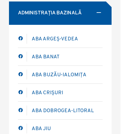
ADMINISTRAȚIA BAZINALĂ
ABA ARGEȘ-VEDEA
ABA BANAT
ABA BUZĂU-IALOMIȚA
ABA CRIȘURI
ABA DOBROGEA-LITORAL
ABA JIU