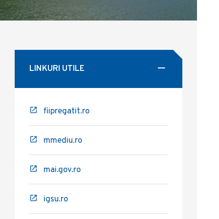
LINKURI UTILE
fiipregatit.ro
mmediu.ro
mai.gov.ro
igsu.ro