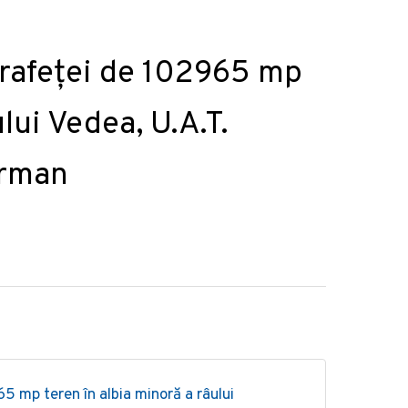
uprafeței de 102965 mp
lui Vedea, U.A.T.
orman
65 mp teren în albia minoră a râului