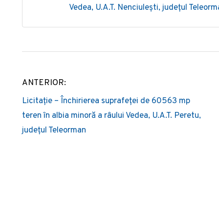
Vedea, U.A.T. Nenciulești, județul Teleor
ANTERIOR:
Post
Licitație – Închirierea suprafeței de 60563 mp
navigation
teren în albia minoră a râului Vedea, U.A.T. Peretu,
județul Teleorman