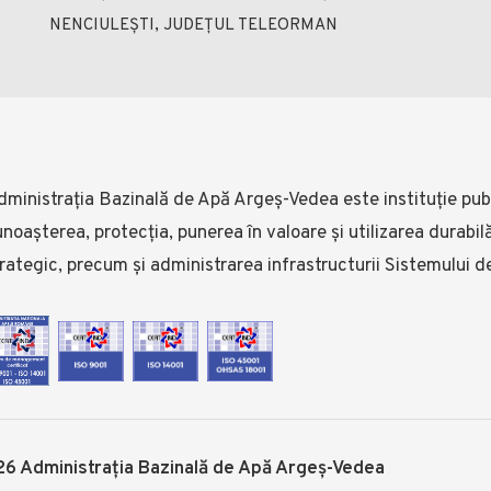
NENCIULEȘTI, JUDEȚUL TELEORMAN
ministrația Bazinală de Apă Argeș-Vedea este instituție publ
noașterea, protecția, punerea în valoare și utilizarea durabi
rategic, precum și administrarea infrastructurii Sistemului d
6 Administrația Bazinală de Apă Argeș-Vedea