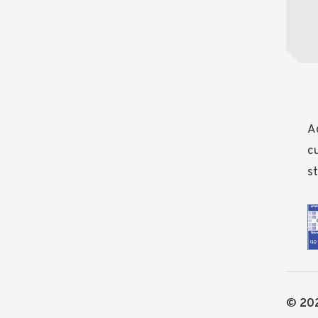
Ad
cu
st
© 202