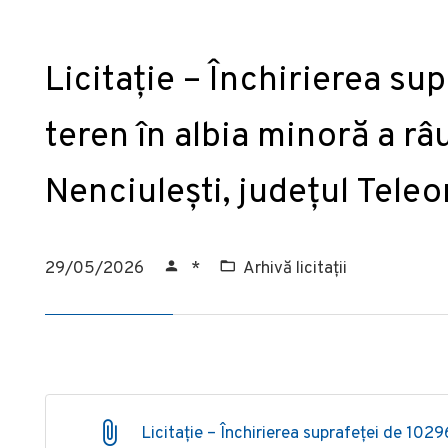
Licitație – Închirierea s
teren în albia minoră a râu
Nenciulești, județul Tele
29/05/2026
*
Arhivă licitații
Licitație – Închirierea suprafeței de 1029