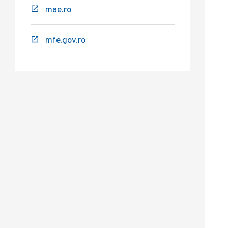
mae.ro
mfe.gov.ro