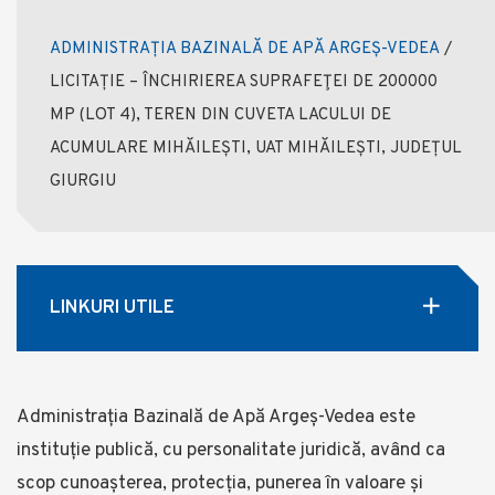
ADMINISTRAȚIA BAZINALĂ DE APĂ ARGEȘ-VEDEA
/
LICITAȚIE – ÎNCHIRIEREA SUPRAFEŢEI DE 200000
MP (LOT 4), TEREN DIN CUVETA LACULUI DE
ACUMULARE MIHĂILEȘTI, UAT MIHĂILEȘTI, JUDEȚUL
GIURGIU
LINKURI UTILE
Administrația Bazinală de Apă Argeș-Vedea este
instituție publică, cu personalitate juridică, având ca
scop cunoașterea, protecția, punerea în valoare și