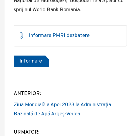
Național de Hidrologie și Gospodărire a Apelor cu
sprijinul World Bank Romania.
Informare PMRI dezbatere
Informare
ANTERIOR:
Post
Ziua Mondială a Apei 2023 la Administrația
navigation
Bazinală de Apă Argeș-Vedea
URMATOR: