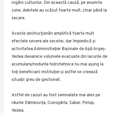
irigării culturilor. Din această cauză, pe anumite
zone, debitele au scăzut foarte mult, chiar până la
secare.
Aceste obstrucționări amplifică foarte mult
efectele severe ale secetei, dar împiedică și
activitatea Administrației Bazinale de Apă Argeș-
Vedea deoarece volumele evacuate din lacurile de
acumulare/nodurile hidrotehnice nu mai ajung la
toți beneficiarii instituției și astfel se creează
situații greu de gestionat.
Astfel de cazuri au fost semnalate mai ales pe
râurile Dâmbovița, Ciorogârla, Sabar, Potop,
Vedea.