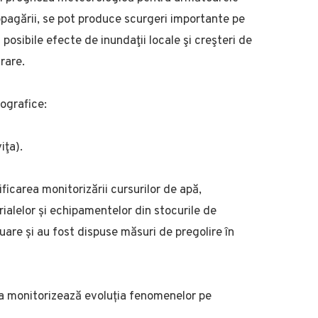
ropagării, se pot produce scurgeri importante pe
cu posibile efecte de inundaţii locale şi creşteri de
ărare.
ografice:
iţa).
icarea monitorizării cursurilor de apă,
rialelor și echipamentelor din stocurile de
uare și au fost dispuse măsuri de pregolire în
a monitorizează evoluția fenomenelor pe