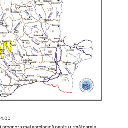
24:00
şi prognoza meteorologică pentru următoarele