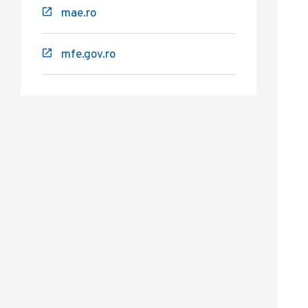
mae.ro
mfe.gov.ro