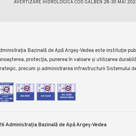
AVERTIZARE HIDROLOGICĂ COD GALBEN 28-30 MAI 202
ministrația Bazinală de Apă Argeș-Vedea este instituție publ
noașterea, protecția, punerea în valoare și utilizarea durabi
rategic, precum și administrarea infrastructurii Sistemului d
6 Administrația Bazinală de Apă Argeș-Vedea