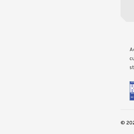
Ad
cu
st
© 202