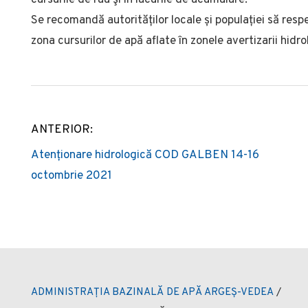
Se recomandă autorităților locale și populației să respec
zona cursurilor de apă aflate în zonele avertizarii hidro
ANTERIOR:
Post
Atenționare hidrologică COD GALBEN 14-16
navigation
octombrie 2021
ADMINISTRAȚIA BAZINALĂ DE APĂ ARGEȘ-VEDEA
/