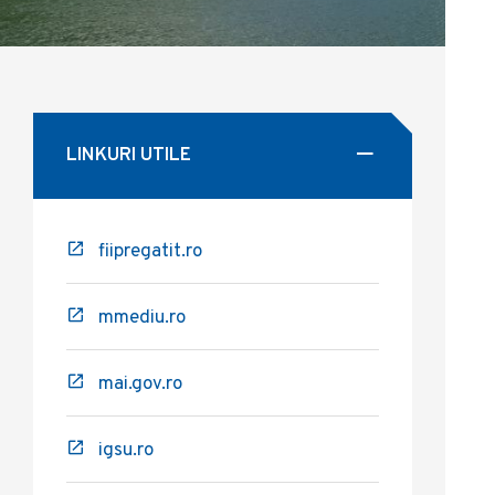
LINKURI UTILE
fiipregatit.ro
mmediu.ro
mai.gov.ro
igsu.ro