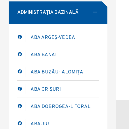
ADMINISTRAȚIA BAZINALĂ
ABA ARGEȘ-VEDEA
ABA BANAT
ABA BUZĂU-IALOMIȚA
ABA CRIȘURI
ABA DOBROGEA-LITORAL
ABA JIU