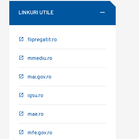
LINKURI UTILE
fiipregatit.ro
mmediu.ro
mai.gov.ro
igsu.ro
mae.ro
mfe.gov.ro