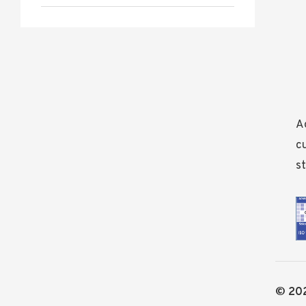
Ad
cu
st
© 202