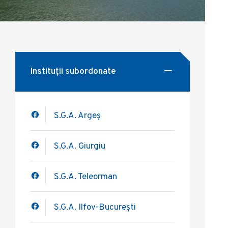
Instituții subordonate
S.G.A. Argeș
S.G.A. Giurgiu
S.G.A. Teleorman
S.G.A. Ilfov-București