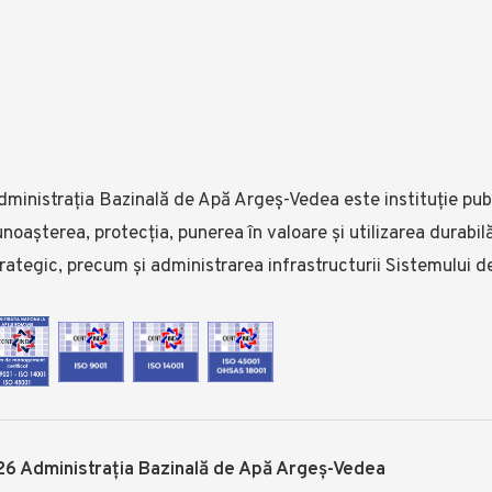
ministrația Bazinală de Apă Argeș-Vedea este instituție publ
noașterea, protecția, punerea în valoare și utilizarea durabi
rategic, precum și administrarea infrastructurii Sistemului d
6 Administrația Bazinală de Apă Argeș-Vedea