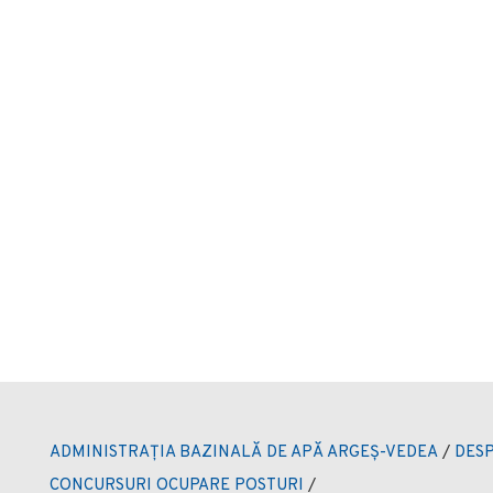
ADMINISTRAȚIA BAZINALĂ DE APĂ ARGEȘ-VEDEA
/
DESP
CONCURSURI OCUPARE POSTURI
/