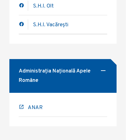
S.H.I. Olt
S.H.I. Vacărești
Administrația Națională Apele
Române
ANAR