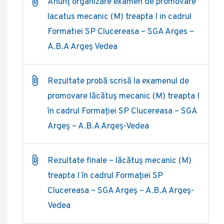
Anunț organizare examen de promovare
lacatus mecanic (M) treapta I in cadrul
Formatiei SP Clucereasa – SGA Arges –
A.B.A Argeș Vedea
Rezultate probă scrisă la examenul de
promovare lăcătuș mecanic (M) treapta I
în cadrul Formației SP Clucereasa – SGA
Argeș – A.B.A Argeș-Vedea
Rezultate finale – lăcătuș mecanic (M)
treapta I în cadrul Formației SP
Clucereasa – SGA Argeș – A.B.A Argeș-
Vedea