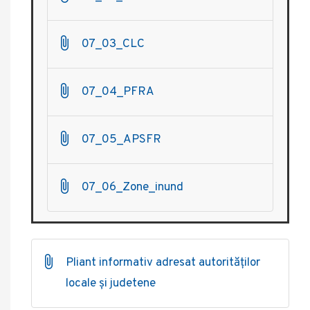
07_03_CLC
07_04_PFRA
07_05_APSFR
07_06_Zone_inund
Pliant informativ adresat autorităților
locale și judetene