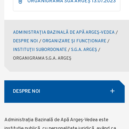
ORGANIGRAMA SGA ARGEȘ 13.07.2023
ADMINISTRAȚIA BAZINALĂ DE APĂ ARGEȘ-VEDEA
/
DESPRE NOI
/
ORGANIZARE ȘI FUNCȚIONARE
/
INSTITUȚII SUBORDONATE
/
S.G.A. ARGEȘ
/
ORGANIGRAMA S.G.A. ARGEȘ
DESPRE NOI
Administrația Bazinală de Apă Argeș-Vedea este
instituție publică, cu personalitate juridică, având ca