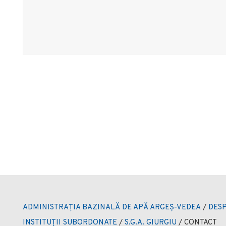
ADMINISTRAȚIA BAZINALĂ DE APĂ ARGEȘ-VEDEA
/
DESP
INSTITUȚII SUBORDONATE
/
S.G.A. GIURGIU
/
CONTACT