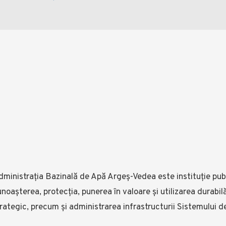
ministrația Bazinală de Apă Argeș-Vedea este instituție publ
noașterea, protecția, punerea în valoare și utilizarea durabi
rategic, precum și administrarea infrastructurii Sistemului d