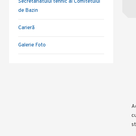
Secretariatului tehnic al Comitetului
de Bazin
Carieră
Galerie Foto
Ad
cu
st