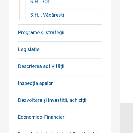
S.H.I. Olt
S.H.I. Văcăresti
Programe și strategii
Legislație
Descrierea activității
Inspecția apelor
Dezvoltare și investiții, achiziții
Economico-Financiar